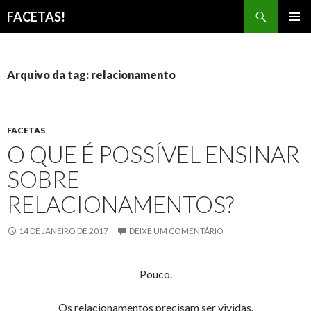
Pesquisar
FACETAS!
PULAR
MENU
PARA
PRINCI
O
CONTEÚDO
Arquivo da tag: relacionamento
FACETAS
O QUE É POSSÍVEL ENSINAR
SOBRE
RELACIONAMENTOS?
14 DE JANEIRO DE 2017
DEIXE UM COMENTÁRIO
Pouco.
Os relacionamentos precisam ser vividas.