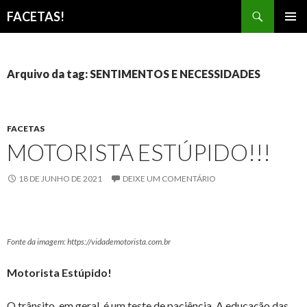
Pesquisar
FACETAS!
PULAR
MENU
PARA
PRINCI
O
CONTEÚDO
Arquivo da tag: SENTIMENTOS E NECESSIDADES
FACETAS
MOTORISTA ESTÚPIDO!!!
18 DE JUNHO DE 2021
DEIXE UM COMENTÁRIO
Fonte da imagem: https://vidademotorista.com.br
Motorista Estúpido!
O trânsito, em geral, é um teste de paciência. A educação das